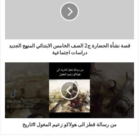
ل
إ
ل
ك
ت
ر
و
قصة نشأة الحضارة ج2 الصف الخامس الابتدائي المنهج الجديد
ن
دراسات اجتماعية
ي
من رسالة قطز الى هولاكو زعيم المغول #تاريخ