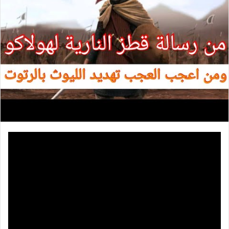
د
ا
إ
ل
ك
ت
ر
و
ن
ي
ا