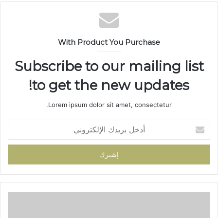
ق
ع
ا
ل
With Product You Purchase
و
ي
Subscribe to our mailing list
ب
to get the new updates!
Lorem ipsum dolor sit amet, consectetur.
أ
د
خ
ل
ب
ر
ي
د
ك
ا