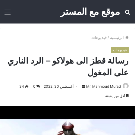
موقع مع المستر
بحث
الق
عن
الرئيسية
/
فيديوهات
فيديوهات
رسالة قطز الى هولاكو – الرد الناري
على المغول
Mr. Mahmoud Murad
أ
أغسطس 30, 2022
0
34
ر
أقل من دقيقة
س
ل
ب
ر
ي