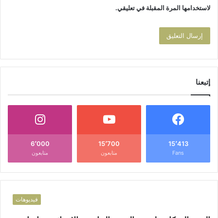
لاستخدامها المرة المقبلة في تعليقي.
إتبعنا
6٬000
15٬700
15٬413
Fans
متابعون
متابعون
فيديوهات