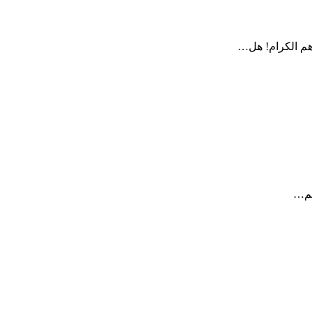
رهم الكرام! هل…
يم…