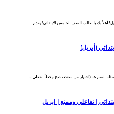
! أهلاً بك يا طالب الصف الخامس الابتدائي! يقدم…
دائي (أبريل)
لأسئلة المتنوعة (اختيار من متعدد، صح وخطأ، تغطي…
دائي | تفاعلي وممتع | ابريل