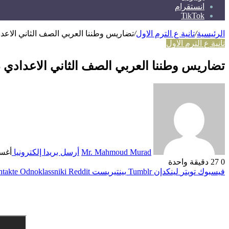
انستقرام
TikTok
الرئيسية
/
تانية ع الترم الاول
/
تضاريس وطننا العربي الصف الثاني الاعدا
تانية ع الترم الاول
تضاريس وطننا العربي الصف الثاني الاعدادي د
Mr. Mahmoud Murad
أرسل بريدا إلكترونيا
أغسطس 
0
27
دقيقة واحدة
فيسبوك
تويتر
لينكدإن
بينتيريست
Odnoklassniki