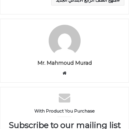
Mr. Mahmoud Murad
م
و
ق
ع
ا
ل
With Product You Purchase
و
ي
Subscribe to our mailing list
ب