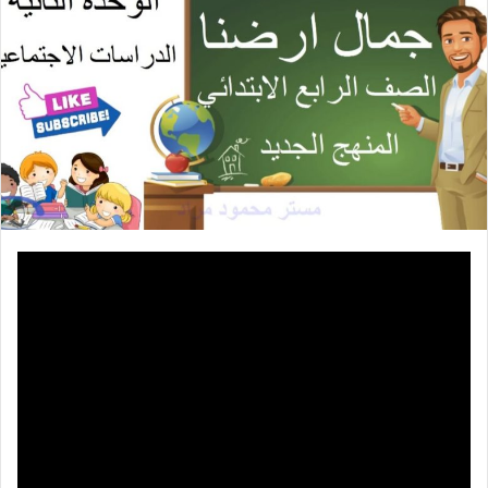
ي
د
ا
إ
ل
ك
ت
ر
و
ن
ي
ا