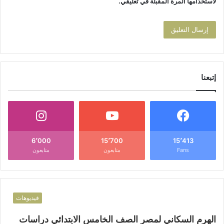
لاستخدامها المرة المقبلة في تعليقي.
إتبعنا
6٬000
15٬700
15٬413
Fans
متابعون
متابعون
فيديوهات
الهرم السكاني لمصر الصف الخامس الابتدائي دراسات