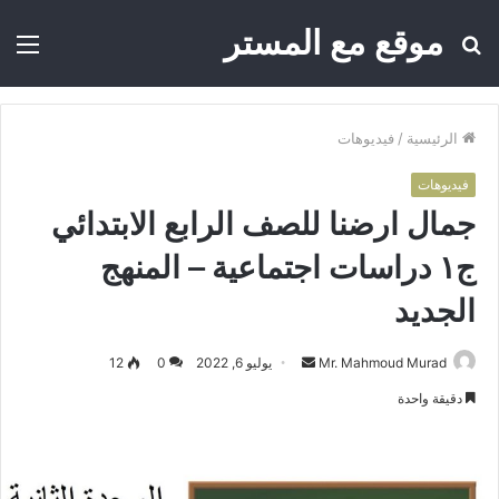
موقع مع المستر
بحث
الق
عن
الرئيسية
/
فيديوهات
فيديوهات
جمال ارضنا للصف الرابع الابتدائي
ج١ دراسات اجتماعية – المنهج
الجديد
Mr. Mahmoud Murad
أ
يوليو 6, 2022
0
12
ر
دقيقة واحدة
س
ل
ب
ر