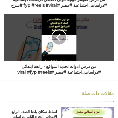
ن
#دراسات_اجتماعية #مصر #fyp #reels #viral #شرح
ي
من درس ادوات تحديد المواقع - رابعة ابتدائى
#دراسات_اجتماعية #مصر #viral #fyp #reels
مقالات ذات صلة
انماط سكان بلدنا الصف الرابع
الابتدائي الجزء الثاني دراسات