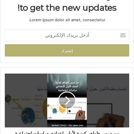
to get the new updates!
Lorem ipsum dolor sit amet, consectetur.
أ
د
خ
ل
ب
ر
ي
د
ك
ا
ل
إ
ل
ك
ت
ر
و
من درس ظواهر كونية لأولى اعدادي دراسات اجتماعية