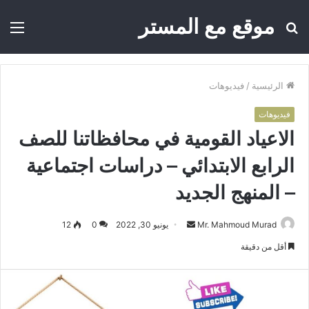
موقع مع المستر
بحث
الق
عن
الرئيسية
/
فيديوهات
فيديوهات
الاعياد القومية في محافظاتنا للصف
الرابع الابتدائي – دراسات اجتماعية
– المنهج الجديد
Mr. Mahmoud Murad
أ
يونيو 30, 2022
0
12
ر
أقل من دقيقة
س
ل
ب
ر