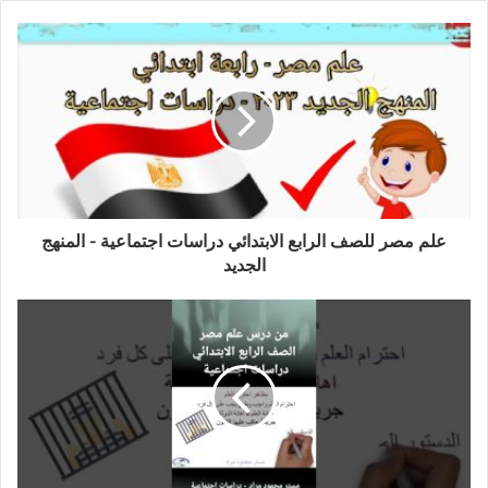
ي
د
ك
ا
ل
إ
ل
ك
ت
ر
و
علم مصر للصف الرابع الابتدائي دراسات اجتماعية - المنهج
ن
الجديد
ي