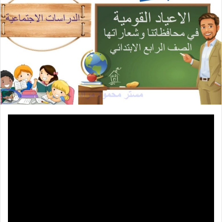
ي
د
ا
إ
ل
ك
ت
ر
و
ن
ي
ا