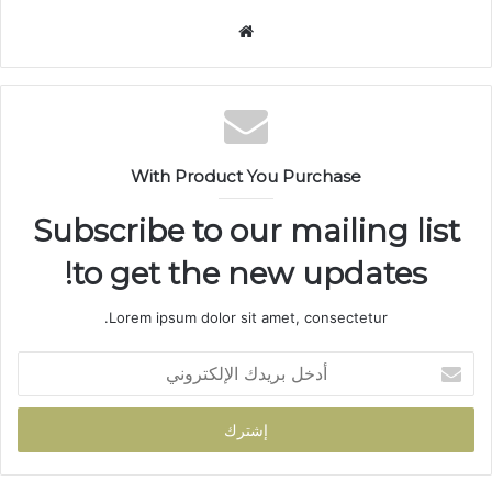
م
و
ق
ع
ا
ل
With Product You Purchase
و
ي
Subscribe to our mailing list
ب
to get the new updates!
Lorem ipsum dolor sit amet, consectetur.
أ
د
خ
ل
ب
ر