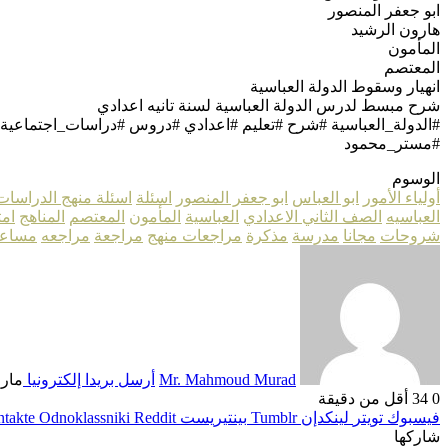
ابو جعفر المنصور
هارون الرشيد
المأمون
المعتصم
انهيار وسقوط الدولة العباسية
شرح مبسط لدرس الدولة العباسية لسنة تانيه اعدادي
#الدولة_العباسية #شرح #تعليم #اعدادي #دروس #دراسات_اجتماعية
#مستر_محمود
الوسوم
أولياء الأمور
ابو العباس
ابو جعفر المنصور
اسئلة
اسئلة منهج الدراسات 
العباسيه
الصف الثاني الاعدادي
العباسية
المأمون
المعتصم
المناهج
امت
شروحات
مجانا
مدرسة
مذكرة
مراجعات منهج
مراجعة
مراجعه
مساعدة
Mr. Mahmoud Murad
أرسل بريدا إلكترونيا
مارس 17
0
34
أقل من دقيقة
فيسبوك
تويتر
لينكدإن
بينتيريست
Odnoklassniki
شاركها