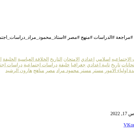
 #مراجعة #الدراسات #منهج #مصر #استاذ_محمود_مراد_دراسات_اجتم
الاجتماعيه
اسلامي
اعدادي
الامتحان
التاريخ
الخلافة العباسية
الخليفة
ا
حانات
تاريخ
تانية اعدادي
جغرافيا
خليفة
دراسات اجتماعية
دراسات اجت
 اولياء الامور
مستر
مستر محمود مراد
مصر
مناهج
هارون الرشيد
, 2022