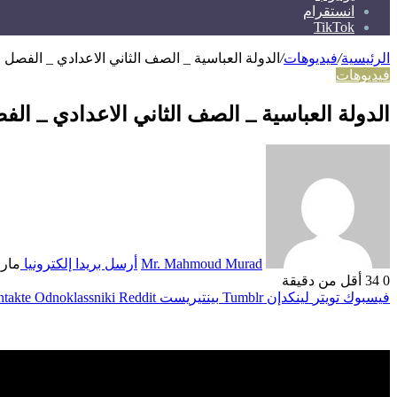
انستقرام
TikTok
الرئيسية
/
فيديوهات
/
الدولة العباسية _ الصف الثاني الاعدادي _ الفصل 
فيديوهات
الدولة العباسية _ الصف الثاني الاعدادي _ الف
Mr. Mahmoud Murad
أرسل بريدا إلكترونيا
مارس 17
0
34
أقل من دقيقة
فيسبوك
تويتر
لينكدإن
بينتيريست
Odnoklassniki