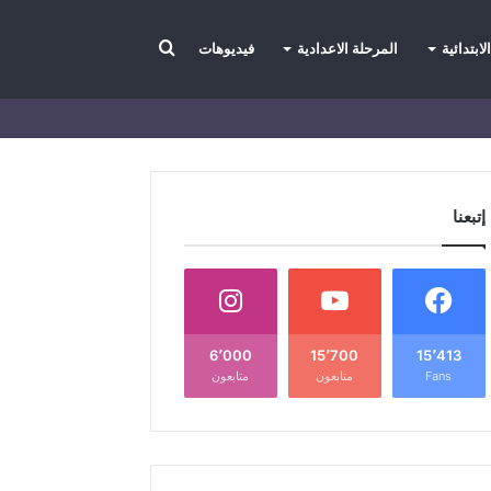
بحث
لابتدائية
المرحلة الاعدادية
فيديوهات
عن
إتبعنا
6٬000
15٬700
15٬413
Fans
متابعون
متابعون