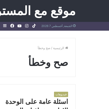
موقع مع المستر
TikTok
انستقرام
يوتيوب
فيسبو
إض
الجمعة, أغسطس 7 2026
عم
جا
الرئيسية
/
صح وخطأ
صح وخطأ
فيديوهات
اسئلة عامة على الوحدة