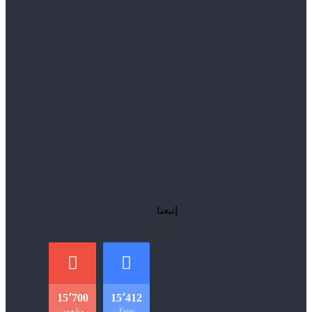
إتبعنا
15٬700
15٬412
Fans
متابعون