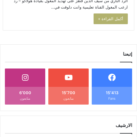
الرد الناري من سيف الدين قطز على تهديد المغول بقيادة هولاكو – رد
ارعب المغول القناة تعليمية وانت دلوقت في…
أكمل القراءة »
إتبعنا
6٬000
15٬700
15٬413
Fans
متابعون
متابعون
الارشيف