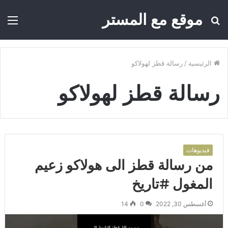
موقع مع المستر
بحث
الق
عن
الرئيسية
/
رسالة قطز لهولاكو
رسالة قطز لهولاكو
فيديوهات
من رسالة قطز الى هولاكو زعيم
المغول #تاريخ
أغسطس 30, 2022
0
14