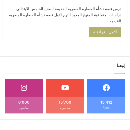
درس قصة نشأة الحضارة المصرية القديمة للصف الخامس الابتدائي
دراسات اجتماعية المنهج الجديد الترم الاول قصه نشأه الحضاره المصريه
القديمه…
أكمل القراءة »
إتبعنا
6٬000
15٬700
15٬412
Fans
متابعون
متابعون