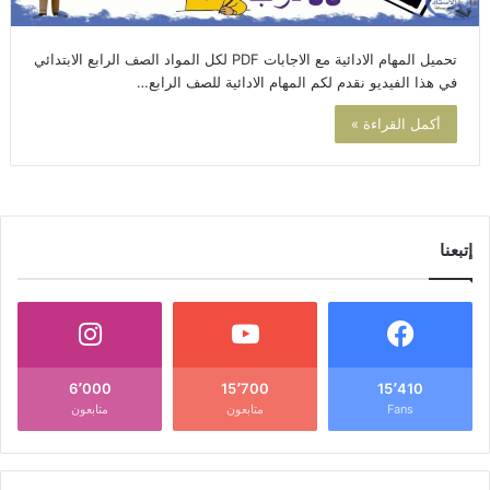
تحميل المهام الادائية مع الاجابات PDF لكل المواد الصف الرابع الابتدائي
في هذا الفيديو نقدم لكم المهام الادائية للصف الرابع…
أكمل القراءة »
إتبعنا
6٬000
15٬700
15٬410
Fans
متابعون
متابعون