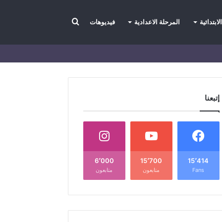
بحث
لابتدائية
المرحلة الاعدادية
فيديوهات
عن
إتبعنا
6٬000
15٬700
15٬414
Fans
متابعون
متابعون