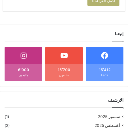
أكمل القراءة »
إتبعنا
6٬000
15٬700
15٬412
Fans
متابعون
متابعون
الارشيف
سبتمبر 2025
(1)
أغسطس 2025
(2)