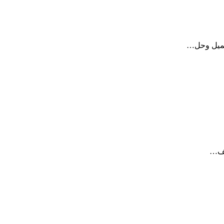
تحميل وحل…
لصف…