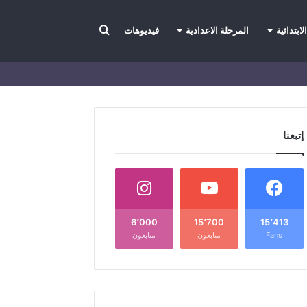
بحث
لابتدائية
المرحلة الاعدادية
فيديوهات
عن
إتبعنا
6٬000
15٬700
15٬413
Fans
متابعون
متابعون