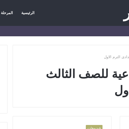
الرئيسية
المرحلة ا
وك
ضافة
مود
انبي
ادى الترم الاول
عية للصف الثالث
اول
فيديوهات