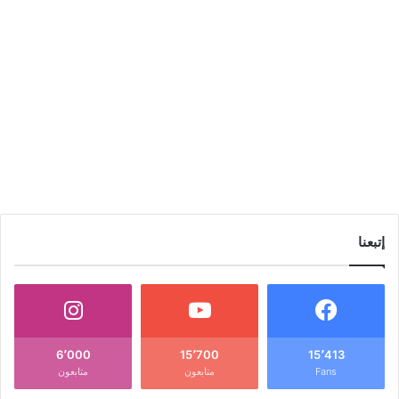
دراسات اجتماعية
فبراير 15, 2023
0
210
إتبعنا
6٬000
15٬700
15٬413
Fans
متابعون
متابعون