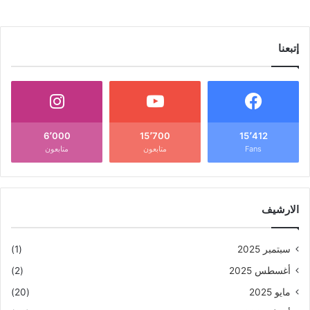
إتبعنا
6٬000
15٬700
15٬412
Fans
متابعون
متابعون
الارشيف
سبتمبر 2025
(1)
أغسطس 2025
(2)
مايو 2025
(20)