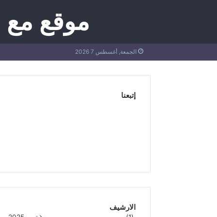
موقع مع 
الجمعة, أغسطس 7 2026
إتبعنا
15٬413
15٬700
6٬000
متابعون
متابعون
Fans
الارشيف