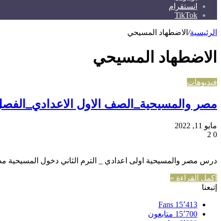
انستقرام
TikTok
الرئيسية
/
الاضطهاد المسيحي
الاضطهاد المسيحي
فيديوهات
مصر والمسيحية_الصف الاول الاعدادي_الفصل 
مايو 11, 2022
2
0
درس مصر والمسيحية اولى اعدادي _ الترم الثاني دخول المسيحية مصر
أكمل القراءة »
إتبعنا
Fans
15٬413
15٬700
متابعون