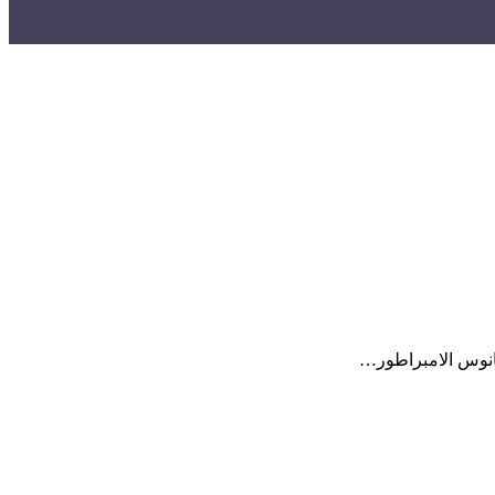
يانوس الامبراطور…