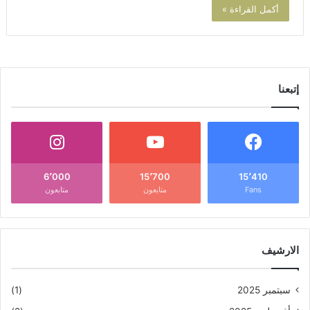
أكمل القراءة »
إتبعنا
6٬000
15٬700
15٬410
Fans
متابعون
متابعون
الارشيف
سبتمبر 2025
(1)