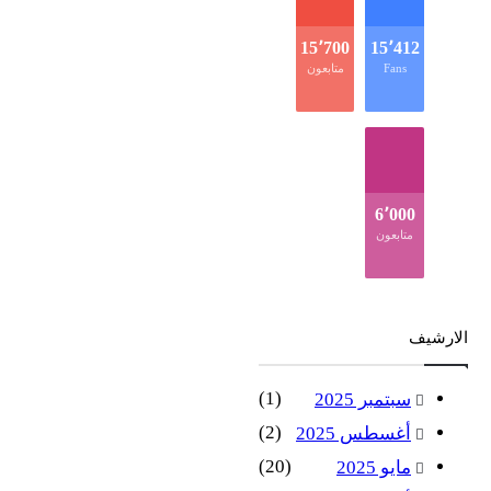
15٬700
15٬412
Fans
متابعون
6٬000
متابعون
الارشيف
(1)
سبتمبر 2025
(2)
أغسطس 2025
(20)
مايو 2025